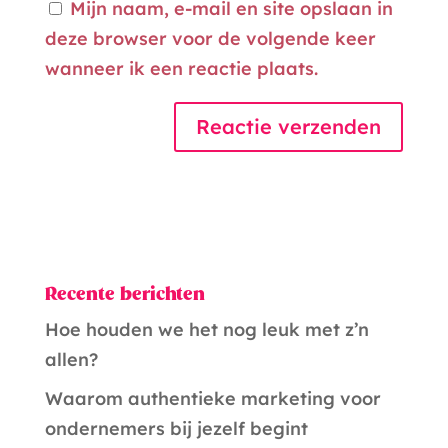
Mijn naam, e-mail en site opslaan in
deze browser voor de volgende keer
wanneer ik een reactie plaats.
A
l
t
e
Recente berichten
r
Hoe houden we het nog leuk met z’n
n
allen?
a
t
Waarom authentieke marketing voor
i
ondernemers bij jezelf begint