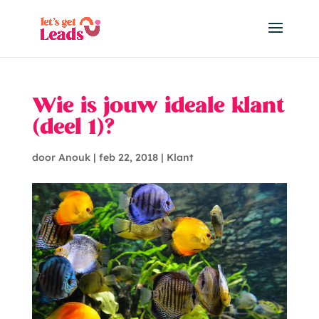
Wie is jouw ideale klant
(deel 1)?
door
Anouk
|
feb 22, 2018
|
Klant