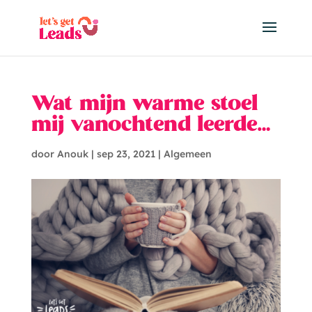
Wat mijn warme stoel
mij vanochtend leerde…
door
Anouk
|
sep 23, 2021
|
Algemeen