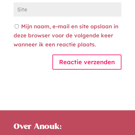
Mijn naam, e-mail en site opslaan in
deze browser voor de volgende keer
wanneer ik een reactie plaats.
A
l
t
e
r
n
Over Anouk:
a