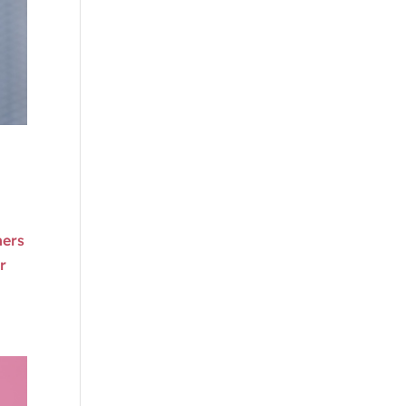
mers
r