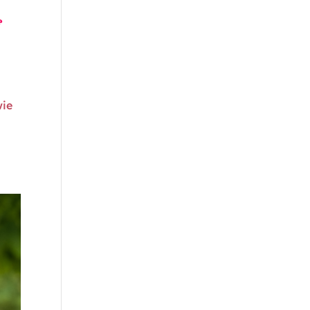
f
wie