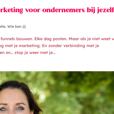
eting voor ondernemers bij jezel
atie
,
Wie ben jij
e funnels bouwen. Elke dag posten. Maar als je niet weet 
ing met je marketing. En zonder verbinding met je
en en… stop je weer met je...