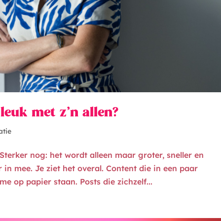
euk met z’n allen?
atie
Sterker nog: het wordt alleen maar groter, sneller en
 in mee. Je ziet het overal. Content die in een paar
e op papier staan. Posts die zichzelf...