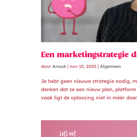
Een marketingstrategie di
door
Anouk
|
nov 10, 2025
|
Algemeen
Je hebt geen nieuwe strategie nodig, 
denken dat ze een nieuw plan, platfor
vaak ligt de oplossing niet in méér doe