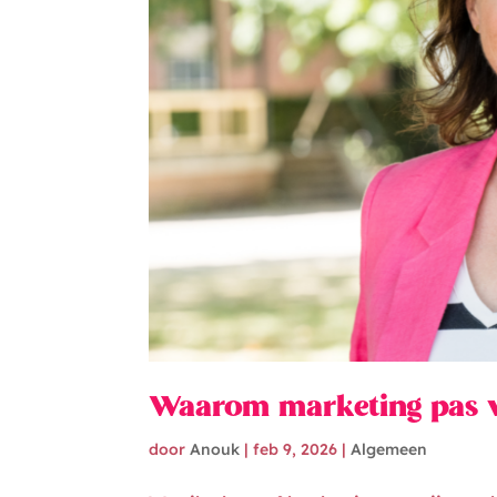
Waarom marketing pas we
door
Anouk
|
feb 9, 2026
|
Algemeen