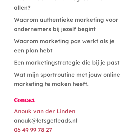
n
allen?
a
Waarom authentieke marketing voor
t
ondernemers bij jezelf begint
i
Waarom marketing pas werkt als je
v
een plan hebt
e
Een marketingstrategie die bij je past
:
Wat mijn sportroutine met jouw online
marketing te maken heeft.
Contact
Anouk van der Linden
anouk@letsgetleads.nl
06 49 99 78 27