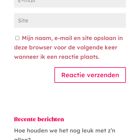
Mijn naam, e-mail en site opslaan in
deze browser voor de volgende keer
wanneer ik een reactie plaats.
A
l
t
Recente berichten
e
r
Hoe houden we het nog leuk met z’n
n
allen?