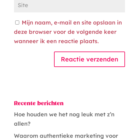
Mijn naam, e-mail en site opslaan in
deze browser voor de volgende keer
wanneer ik een reactie plaats.
A
l
t
Recente berichten
e
r
Hoe houden we het nog leuk met z’n
n
allen?
a
Waarom authentieke marketing voor