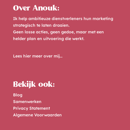
n
Over Anouk:
a
Ik help ambitieuze dienstverleners hun marketing
t
strategisch te laten draaien.
i
Geen losse acties, geen gedoe, maar met een
helder plan en uitvoering die werkt.
v
e
Lees hier meer over mij...
:
Bekijk ook:
Blog
Samenwerken
Privacy Statement
Algemene Voorwaarden