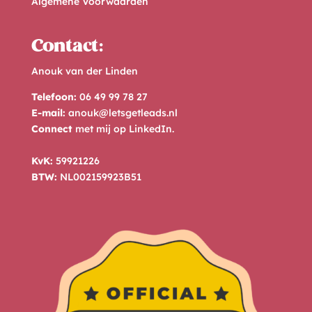
Algemene Voorwaarden
Contact:
Anouk van der Linden
Telefoon:
06 49 99 78 27
E-mail:
anouk@letsgetleads.nl
Connect
met mij op
LinkedIn
.
KvK:
59921226
BTW:
NL002159923B51