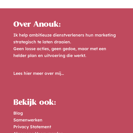
e
r
n
Over Anouk:
a
Ik help ambitieuze dienstverleners hun marketing
t
strategisch te laten draaien.
i
Geen losse acties, geen gedoe, maar met een
helder plan en uitvoering die werkt.
v
e
Lees hier meer over mij...
:
Bekijk ook:
Blog
Samenwerken
Privacy Statement