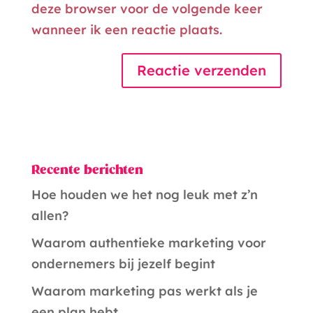
deze browser voor de volgende keer
wanneer ik een reactie plaats.
A
l
t
Recente berichten
e
r
Hoe houden we het nog leuk met z’n
n
allen?
a
Waarom authentieke marketing voor
t
ondernemers bij jezelf begint
i
Waarom marketing pas werkt als je
v
een plan hebt