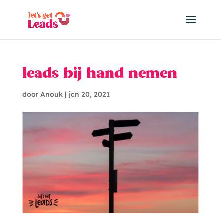
leads bij hand nemen
door
Anouk
|
jan 20, 2021