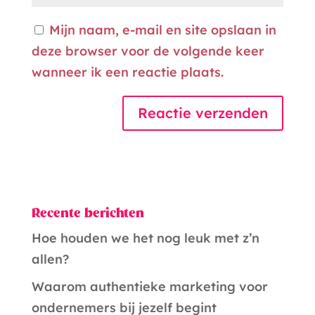
Mijn naam, e-mail en site opslaan in
deze browser voor de volgende keer
wanneer ik een reactie plaats.
A
l
t
Recente berichten
e
r
Hoe houden we het nog leuk met z’n
n
allen?
a
Waarom authentieke marketing voor
t
ondernemers bij jezelf begint