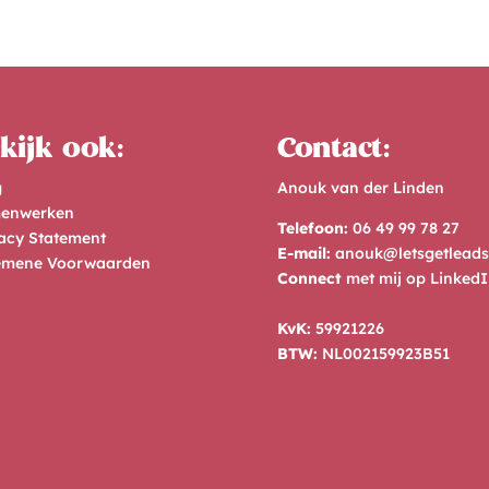
kijk ook:
Contact:
g
Anouk van der Linden
enwerken
Telefoon:
06 49 99 78 27
acy Statement
E-mail:
anouk@letsgetleads
emene Voorwaarden
Connect
met mij op
LinkedI
KvK:
59921226
BTW:
NL002159923B51