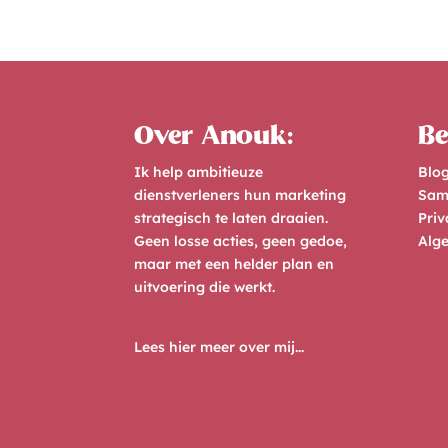
e
r
n
a
Over Anouk:
Be
t
i
Ik help ambitieuze
Blo
v
dienstverleners hun marketing
Sam
e
strategisch te laten draaien.
Priv
:
Geen losse acties, geen gedoe,
Alg
maar met een helder plan en
uitvoering die werkt.
Lees hier meer over mij...