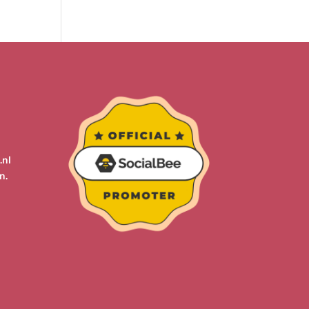
.nl
n
.