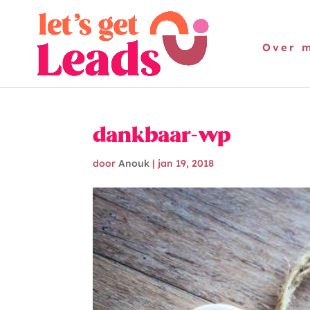
Over m
dankbaar-wp
door
Anouk
|
jan 19, 2018