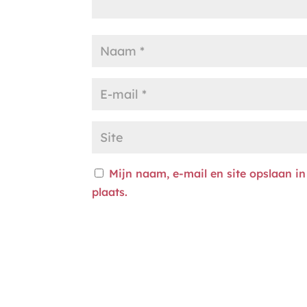
Mijn naam, e-mail en site opslaan i
plaats.
A
l
t