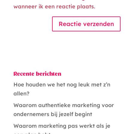
wanneer ik een reactie plaats.
A
l
t
e
Recente berichten
r
Hoe houden we het nog leuk met z’n
n
allen?
a
t
Waarom authentieke marketing voor
i
ondernemers bij jezelf begint
v
Waarom marketing pas werkt als je
e