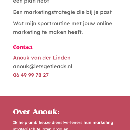
een plan hebt
:
Een marketingstrategie die bij je past
Wat mijn sportroutine met jouw online
marketing te maken heeft.
Contact
Anouk van der Linden
anouk@letsgetleads.nl
06 49 99 78 27
Over Anouk:
Ik help ambitieuze dienstverleners hun marketing
strategisch te laten draaien.