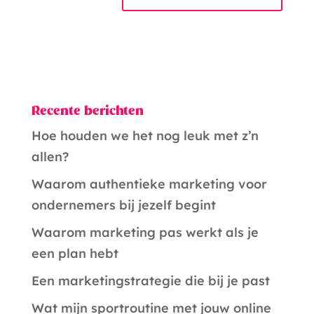
A
l
t
e
Recente berichten
r
Hoe houden we het nog leuk met z’n
n
allen?
a
t
Waarom authentieke marketing voor
i
ondernemers bij jezelf begint
v
Waarom marketing pas werkt als je
e
een plan hebt
:
Een marketingstrategie die bij je past
Wat mijn sportroutine met jouw online