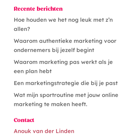
t
Recente berichten
e
r
Hoe houden we het nog leuk met z’n
n
allen?
a
Waarom authentieke marketing voor
t
ondernemers bij jezelf begint
i
Waarom marketing pas werkt als je
v
een plan hebt
e
Een marketingstrategie die bij je past
:
Wat mijn sportroutine met jouw online
marketing te maken heeft.
Contact
Anouk van der Linden